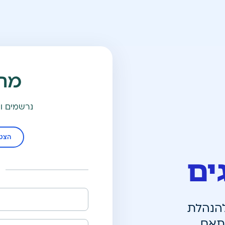
מתח
נרשמים ו
הצטר
ים
להנהלת
לתאם