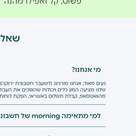
פשוט, קל ואפילו מהנה״
שאלו
הילה גובר אשוח, קלינאית 
״עברתי למורנינג 
מי אנחנו?
אחרי שהצטרפתי הבנתי כ
נעים מאוד, אנחנו מורנינג (לשעבר חשבונית ירוקה
שלנו מציעה המון כלים ויכולות שהופכים את העבו
מהוואטסאפ, קבלת תשלום באשראי, הפקת דוחות וש
מנחם, זוהר מתנות שאוהבי
למי מתאימה morning של חשבונית ירוקה?
"במורנינג מצאתי