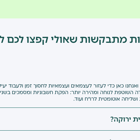
ת מתבקשות שאולי קפצו לכם ל
תקשורת
כי לא הייתי מרוצה ממערכות
מה שעות של עבודה נחסכות לי וזה שווה
) ואנחנו כאן כדי לעזור לעצמאים ועצמאיות לחסוך זמן ולעבוד י
דה השוטפת לנוחה ומהירה יותר: הפקת חשבוניות ומסמכים בשניו
ליחה אוטומטית לרו״ח ועוד.
ם
 משהו שלא קיבלתי במערכו